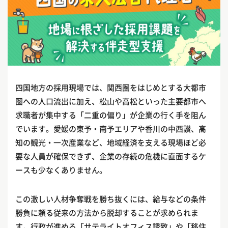
四国地方の採用現場では、関西圏をはじめとする大都市
圏への人口流出に加え、松山や高松といった主要都市へ
求職者が集中する「二重の偏り」が企業の行く手を阻ん
でいます。愛媛の東予・南予エリアや香川の中西讃、高
知の観光・一次産業など、地域経済を支える現場ほど必
要な人員が確保できず、企業の存続の危機に直面するケ
ースも少なくありません。
この激しい人材争奪戦を勝ち抜くには、給与などの条件
勝負に頼る従来の方法から脱却することが求められま
す。行政が進める「サテライトオフィス誘致」や「移住