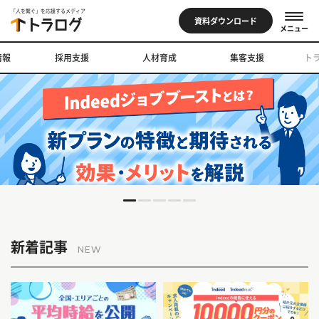
「人を繋ぐ」を応援するメディア
資料ダウンロード
メニュー
情報
採用支援
人材育成
集客支援
ト
新着記事
NEW