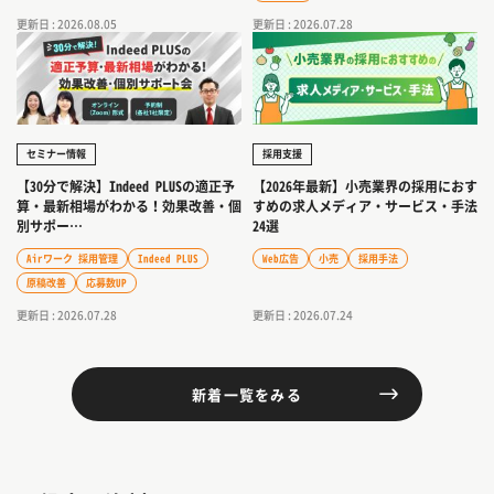
更新日 : 2026.08.05
更新日 : 2026.07.28
セミナー情報
採用支援
【30分で解決】Indeed PLUSの適正予
【2026年最新】小売業界の採用におす
算・最新相場がわかる！効果改善・個
すめの求人メディア・サービス・手法
別サポー…
24選
Airワーク 採用管理
Indeed PLUS
Web広告
小売
採用手法
原稿改善
応募数UP
更新日 : 2026.07.28
更新日 : 2026.07.24
新着一覧をみる