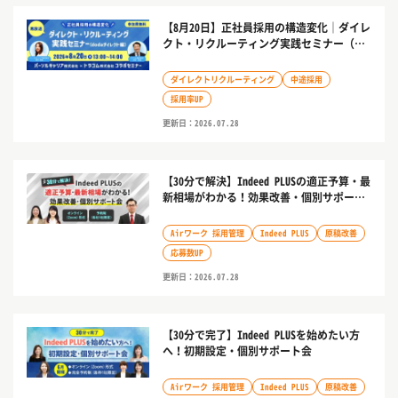
【8月20日】正社員採用の構造変化｜ダイレ
クト・リクルーティング実践セミナー（…
ダイレクトリクルーティング
中途採用
採用率UP
更新日：2026.07.28
【30分で解決】Indeed PLUSの適正予算・最
新相場がわかる！効果改善・個別サポー…
Airワーク 採用管理
Indeed PLUS
原稿改善
応募数UP
更新日：2026.07.28
【30分で完了】Indeed PLUSを始めたい方
へ！初期設定・個別サポート会
Airワーク 採用管理
Indeed PLUS
原稿改善