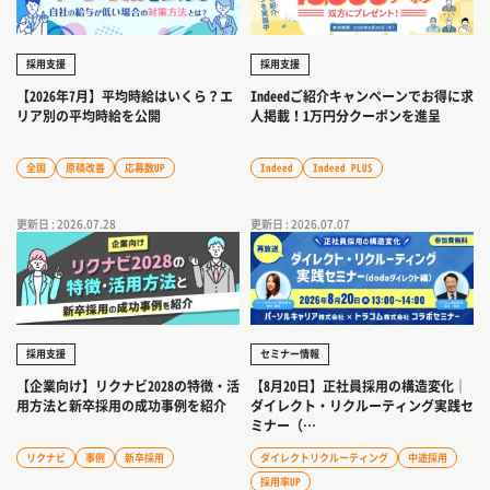
採用支援
採用支援
Indeedご紹介キャンペーンでお得に求
【2026年7月】平均時給はいくら？エ
人掲載！1万円分クーポンを進呈
リア別の平均時給を公開
Indeed
Indeed PLUS
全国
原稿改善
応募数UP
更新日 : 2026.07.28
更新日 : 2026.07.07
採用支援
セミナー情報
【企業向け】リクナビ2028の特徴・活
【8月20日】正社員採用の構造変化｜
用方法と新卒採用の成功事例を紹介
ダイレクト・リクルーティング実践セ
ミナー（…
リクナビ
事例
新卒採用
ダイレクトリクルーティング
中途採用
採用率UP