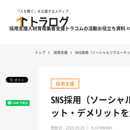
「人を繋ぐ」を応援するメディア
採用支援
人材育成
集客支援
トラコムの活動
お役立ち資料
トップ
採用支援
SNS採用（ソーシャルリクルーテ
採用支援
SNS採用（ソーシ
ット・デメリットを
更新日：2025.03.28
K.ICHIKAWA