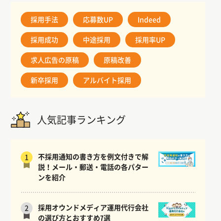
採用手法
応募数UP
Indeed
採用成功
中途採用
採用率UP
求人広告の原稿
原稿改善
新卒採用
アルバイト採用
人気記事ランキング
不採用通知の書き方を例文付きで解
1
説！メール・郵送・電話の各パター
ンを紹介
採用オウンドメディア運用代行会社
2
の選び方とおすすめ7選