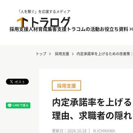
「人を繋ぐ」を応援するメディア
採用支援
人材育成
集客支援
トラコムの活動
お役立ち資料
トップ
採用支援
内定承諾率を上げるための改善策
採用支援
内定承諾率を上げる
理由、求職者の隠れ
更新日：2024.10.18
N.ICHIKAWA