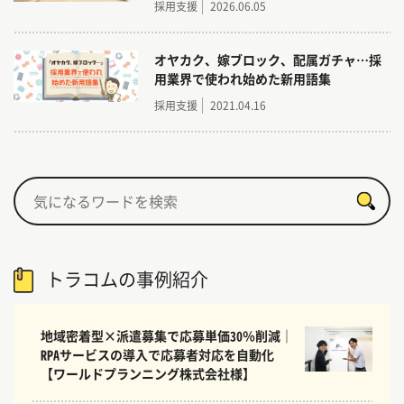
採用支援
2026.06.05
■Indeed運用実績：2,100社以上
■Google広告運用実績：100アカウント以上
■SNS運用実績：40社以上
オヤカク、嫁ブロック、配属ガチャ…採
用業界で使われ始めた新用語集
これまでに積み重ねてきた経験とノウハウをもと
採用支援
2021.04.16
に、トラログでは「明日から試したくなるヒン
ト」や「採用に役立つ考え方」をできるだけわか
りやすくお届けしています。
トラコムの事例紹介
地域密着型×派遣募集で応募単価30％削減｜
RPAサービスの導入で応募者対応を自動化
【ワールドプランニング株式会社様】