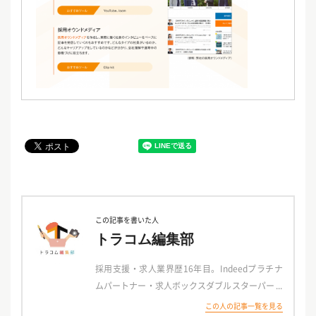
この記事を書いた人
トラコム編集部
採用支援・求人業界歴16年目。Indeedプラチナ
ムパートナー・求人ボックスダブルスターパート
ナー・Google Partner として、全国6拠点（東
この人の記事一覧を見る