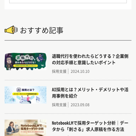
京・千葉・名古屋・京都・大阪・福岡）から、3
5,000社以上の企業様の採用をサポートしてきま
した。
おすすめ記事
トラコム編集部が運営しているブログサイト『ト
ラログ』では、求人媒体のご紹介だけでなく
・採用要件の整理
・応募数を増やすための工夫
退職代行を使われたらどうする？企業側
・入社後に長く活躍してもらうための仕組みづく
の対応手順と意識したいポイント
り
採用支援
2024.10.10
といった、採用にまつわる “お困りごと” に役立
つコンテンツを配信しています。
AI採用とは？メリット・デメリットや活
用事例を紹介
その他にも、SNS運用・Google広告・採用サイト
制作など、「どうやって自社の魅力を伝える
採用支援
2023.09.08
か？」といった採用広報やブランディングに関す
る情報もお届けしています。
NotebookLMで採用ターゲット分析｜デー
タから「刺さる」求人原稿を作る方法
＜トラコム株式会社の運用実績＞