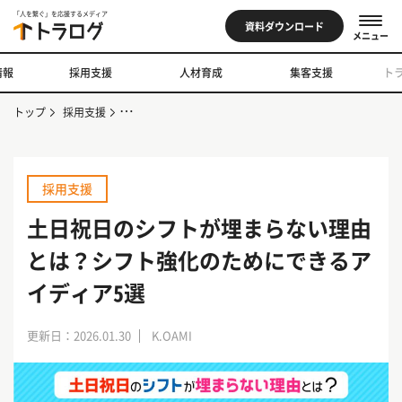
「人を繋ぐ」を応援するメディア
資料ダウンロード
メニュー
情報
採用支援
人材育成
集客支援
ト
トップ
採用支援
土日祝日のシフトが埋まらない理由とは？シフト強化のた
採用支援
土日祝日のシフトが埋まらない理由
とは？シフト強化のためにできるア
イディア5選
更新日：2026.01.30
K.OAMI