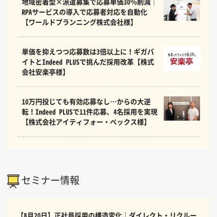
地域密着型×派遣募集で応募単価30％削減｜
RPAサービスの導入で応募者対応を自動化
【ワールドプランニング株式会社様】
単価を抑えつつ応募数は3倍以上に！ギガバ
イトとIndeed PLUSで挑んだ採用改革【株式
会社安楽亭様】
10万円投じても有効応募なし…からの大逆
転！Indeed PLUSで11件応募、4名採用を実現
【株式会社アイティフォー・ベックス様】
セミナー情報
【8月20日】正社員採用の構造変化｜ダイレクト・リクルー