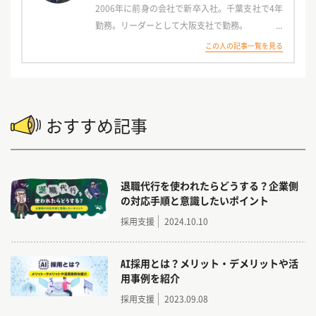
2006年に前身の会社で新卒入社。千葉支社で4年
勤務。リーダーとして大阪支社で勤務。
マネージャーとなり、エリア組織・大手組織・京
この人の記事一覧を見る
都営業所の管理を兼務をし、
2020年に東京本社勤務となる。
現在は、東京本社にて、エリアグループを担当し
ている。
おすすめ記事
商品は、Indeed・Indeed PLUS・求人ボックス
を中心に、中途社員・アルバイト新卒採用まで担
当。
退職代行を使われたらどうする？企業側
の対応手順と意識したいポイント
採用支援
2024.10.10
AI採用とは？メリット・デメリットや活
用事例を紹介
採用支援
2023.09.08