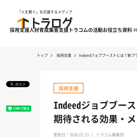
「人を繋ぐ」を応援するメディア
採用支援
人材育成
集客支援
トラコムの活動
お役立ち資料
トップ
採用支援
Indeedジョブブーストとは？新
採用支援
Indeedジョブブ
期待される効果・メ
更新日：2026.07.15
トラコム編集部