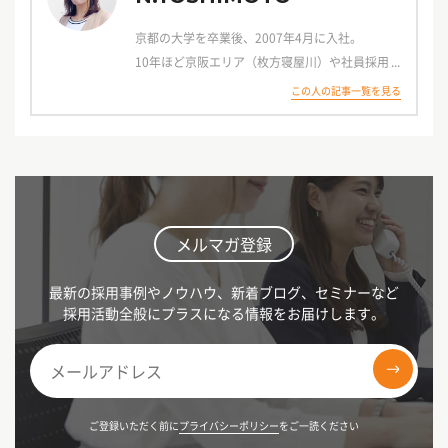
京都の大学を卒業後、2007年4月に入社。
10年ほど京阪エリア（枚方寝屋川）や社員採用強
化チームに所属後、
この人の記事一覧を見る
東大阪エリアの営業も経て、
2018年4月に京都営業所へ異動。拠点長を務め
る。
2020年4月、大阪支社へ異動し、再び東大阪エリ
アチームに。
2022年4月、京都営業所へ再び異動。
メルマガ登録
最新の採用事例やノウハウ、新着ブログ、セミナーなど
採用活動全般にプラスになる情報をお届けします。
ご登録いただく前に
プライバシーポリシー
をご一読ください