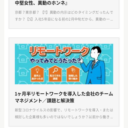
中堅女性、異動のホンネ』
京都？東京都？ 【T】異動の内示はどのタイミングだったんで
すか？【S】入社5年目になる前の2月中旬だから、異動の一ヶ
月前！元々異動もあるかもと思っていたから、ついに来たか
と。新卒で入社して千葉に5年いたので、そろそろ近く […]
1ヶ月半リモートワークを導入した会社のチーム
マネジメント／課題と解決策
新型コロナウイルスの影響で、リモートワークを導入・または
検討した企業様も多いのではないでしょうか？以前から働き方
改革の面からもリモートワークの導入は検討されており、今後