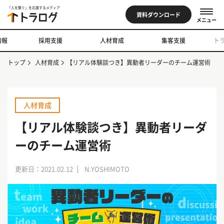
「人を繋ぐ」を応援するメディア
資料ダウンロード
メニュー
情報
採用支援
人材育成
集客支援
ト
トップ
人材育成
【リアル体験談つき】異動者リーダーのチーム運営術
人材育成
【リアル体験談つき】異動者リーダ
ーのチーム運営術
更新日：2021.02.12
N.YOSHIMOTO