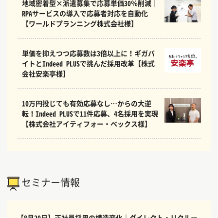
地域密着型×派遣募集で応募単価30％削減｜
RPAサービスの導入で応募者対応を自動化
【ワールドプランニング株式会社様】
単価を抑えつつ応募数は3倍以上に！ギガバ
イトとIndeed PLUSで挑んだ採用改革【株式
会社安楽亭様】
10万円投じても有効応募なし…からの大逆
転！Indeed PLUSで11件応募、4名採用を実現
【株式会社アイティフォー・ベックス様】
セミナー情報
【8月20日】正社員採用の構造変化｜ダイレクト・リクルー