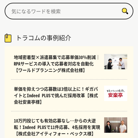
トラコムの事例紹介
地域密着型×派遣募集で応募単価30％削減｜
RPAサービスの導入で応募者対応を自動化
【ワールドプランニング株式会社様】
単価を抑えつつ応募数は3倍以上に！ギガバ
イトとIndeed PLUSで挑んだ採用改革【株式
会社安楽亭様】
10万円投じても有効応募なし…からの大逆
転！Indeed PLUSで11件応募、4名採用を実現
【株式会社アイティフォー・ベックス様】