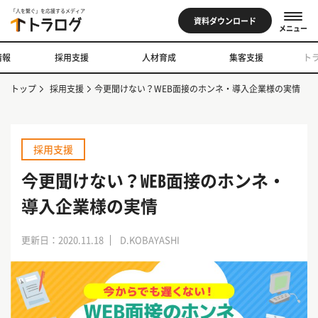
「人を繋ぐ」を応援するメディア
資料ダウンロード
メニュー
情報
採用支援
人材育成
集客支援
ト
トップ
採用支援
今更聞けない？WEB面接のホンネ・導入企業様の実情
採用支援
今更聞けない？WEB面接のホンネ・
導入企業様の実情
更新日：2020.11.18
D.KOBAYASHI