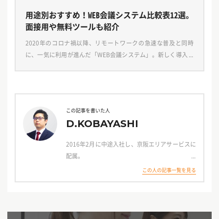
用途別おすすめ！WEB会議システム比較表12選。
面接用や無料ツールも紹介
2020年のコロナ禍以降、リモートワークの急速な普及と同時
に、一気に利用が進んだ「WEB会議システム」。新しく導入を
考えている企業様は、調べていくうちにさまざまな種類のWEB
会議システムがあることに驚くことと思います。 […]
この記事を書いた人
D.KOBAYASHI
2016年2月に中途入社し、京阪エリアサービスに
配属。
門真市、大阪市鶴見区、四條畷市、交野市を担当
この人の記事一覧を見る
し、現在は寝屋川市を担当。
アルバイト・パート領域から社員領域まで幅広く
経験。