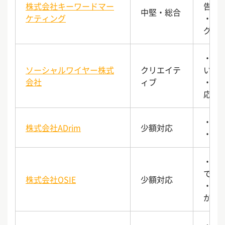
株式会社キーワードマー
告特
中堅・総合
ケティング
・P
グ」
・In
ソーシャルワイヤー株式
クリエイテ
い
会社
ィブ
・イ
応
・小
株式会社ADrim
少額対応
・ユ
・S
で一
株式会社OSIE
少額対応
・S
が可