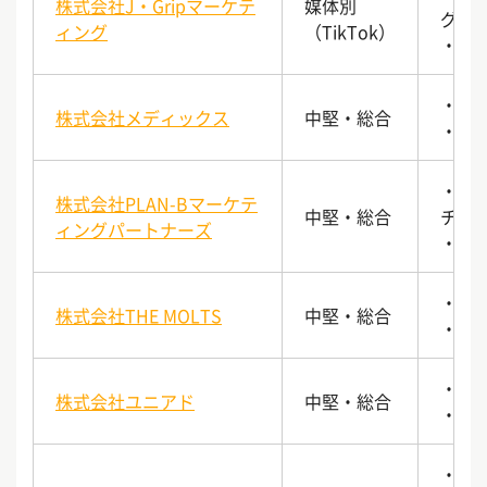
株式会社J・Gripマーケテ
媒体別
グ支
ィング
（TikTok）
・Ti
・デ
株式会社メディックス
中堅・総合
・サ
・PL
株式会社PLAN-Bマーケテ
中堅・総合
チャ
ィングパートナーズ
・広
・デ
株式会社THE MOLTS
中堅・総合
・プ
・S
株式会社ユニアド
中堅・総合
・Me
・1,