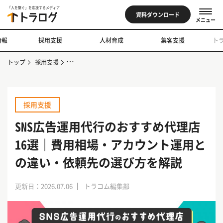
「人を繋ぐ」を応援するメディア
資料ダウンロード
メニュー
情報
採用支援
人材育成
集客支援
ト
トップ
採用支援
SNS広告運用代行のおすすめ代理店16選｜費用相場・ア
採用支援
SNS広告運用代行のおすすめ代理店
16選｜費用相場・アカウント運用と
の違い・依頼先の選び方を解説
更新日：2026.07.06
トラコム編集部