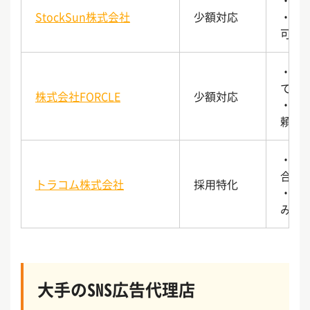
・専
StockSun株式会社
少額対応
・S
可能
・月
て支
株式会社FORCLE
少額対応
・最
頼可
・S
合わ
トラコム株式会社
採用特化
・採
み
大手のSNS広告代理店