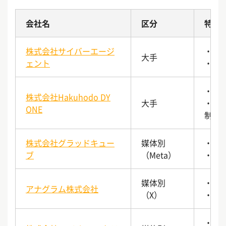
会社名
区分
特徴
株式会社サイバーエージ
・大
大手
ェント
・複
・運
株式会社Hakuhodo DY
大手
・デ
ONE
制
株式会社グラッドキュー
媒体別
・Me
ブ
（Meta）
・Go
媒体別
・X
アナグラム株式会社
（X）
・イ
・サ