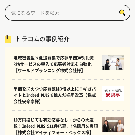
トラコムの事例紹介
地域密着型×派遣募集で応募単価30％削減｜
RPAサービスの導入で応募者対応を自動化
【ワールドプランニング株式会社様】
単価を抑えつつ応募数は3倍以上に！ギガバ
イトとIndeed PLUSで挑んだ採用改革【株式
会社安楽亭様】
10万円投じても有効応募なし…からの大逆
転！Indeed PLUSで11件応募、4名採用を実現
【株式会社アイティフォー・ベックス様】