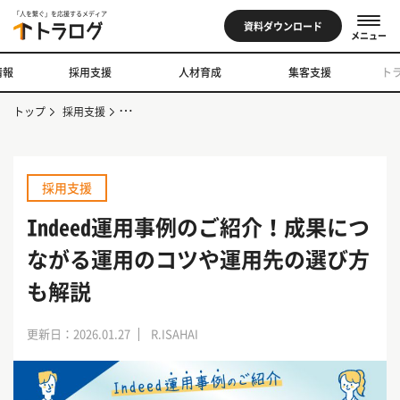
「人を繋ぐ」を応援するメディア
資料ダウンロード
メニュー
情報
採用支援
人材育成
集客支援
ト
トップ
採用支援
Indeed運用事例のご紹介！成果につながる運用のコツや
採用支援
Indeed運用事例のご紹介！成果につ
ながる運用のコツや運用先の選び方
も解説
更新日：2026.01.27
R.ISAHAI