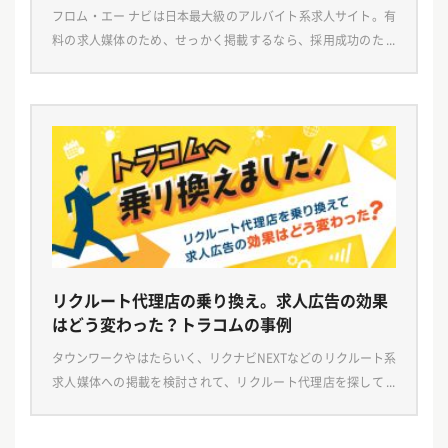
フロム・エー ナビは日本最大級のアルバイト系求人サイト。有
料の求人媒体のため、せっかく掲載するなら、採用成功のため
にポイントを押さえて利用したいところです。 フロム・エー ナ
ビ最大の特徴は、プランやオプションなどを組み合 […]
リクルート代理店の乗り換え。求人広告の効果
はどう変わった？トラコムの事例
タウンワークやはたらいく、リクナビNEXTなどのリクルート系
求人媒体への掲載を検討されて、リクルート代理店を探してい
る皆さま。さまざまな代理店があり、自社にあったところはど
こか、今抱えている課題が解決できそうなところはど […]