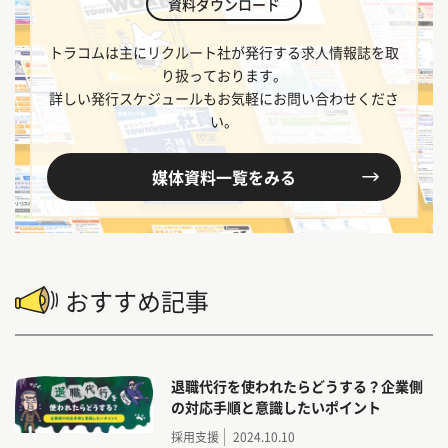
資料ダウンロード
ラログ』では、求人媒体のご紹介だけでなく
・採用要件の整理
トラコムは主にリクルート社が発行する求人情報誌を取
・応募数を増やすための工夫
り扱っております。
・入社後に長く活躍してもらうための仕組みづく
詳しい発行スケジュールもお気軽にお問い合わせくださ
り
い。
といった、採用にまつわる “お困りごと” に役立
つコンテンツを配信しています。
媒体資料一覧をみる
その他にも、SNS運用・Google広告・採用サイト
制作など、「どうやって自社の魅力を伝える
か？」といった採用広報やブランディングに関す
る情報もお届けしています。
おすすめ記事
＜トラコム株式会社の運用実績＞
■Indeed運用実績：2,100社以上
■Google広告運用実績：100アカウント以上
退職代行を使われたらどうする？企業側
■SNS運用実績：40社以上
の対応手順と意識したいポイント
採用支援
2024.10.10