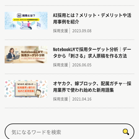
これまでに積み重ねてきた経験とノウハウをもと
に、トラログでは「明日から試したくなるヒン
AI採用とは？メリット・デメリットや活
ト」や「採用に役立つ考え方」をできるだけわか
用事例を紹介
りやすくお届けしています。
採用支援
2023.09.08
NotebookLMで採用ターゲット分析｜デー
タから「刺さる」求人原稿を作る方法
採用支援
2026.06.05
オヤカク、嫁ブロック、配属ガチャ…採
用業界で使われ始めた新用語集
採用支援
2021.04.16