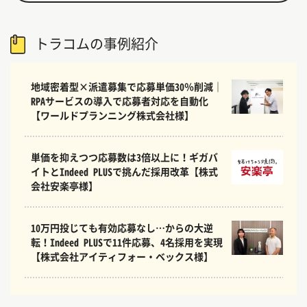
トラコムの事例紹介
地域密着型×派遣募集で応募単価30％削減｜
RPAサービスの導入で応募者対応を自動化
【ワールドプランニング株式会社様】
単価を抑えつつ応募数は3倍以上に！ギガバ
イトとIndeed PLUSで挑んだ採用改革【株式
会社安楽亭様】
10万円投じても有効応募なし…からの大逆
転！Indeed PLUSで11件応募、4名採用を実現
【株式会社アイティフォー・ベックス様】