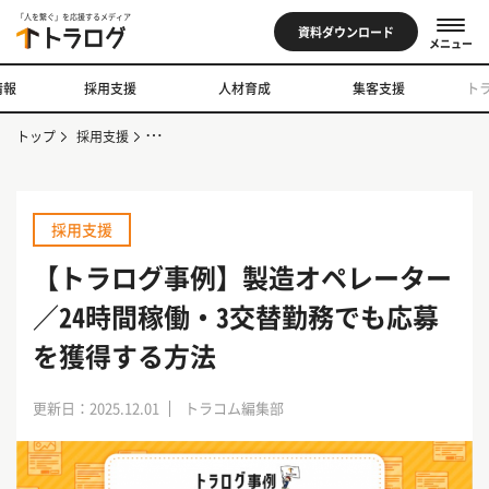
「人を繋ぐ」を応援するメディア
資料ダウンロード
メニュー
情報
採用支援
人材育成
集客支援
ト
トップ
採用支援
【トラログ事例】製造オペレーター／24時間稼働・3交替
採用支援
【トラログ事例】製造オペレーター
／24時間稼働・3交替勤務でも応募
を獲得する方法
更新日：2025.12.01
トラコム編集部