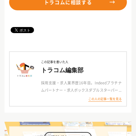
トラコムに相談する
この記事を書いた人
トラコム編集部
採用支援・求人業界歴16年目。Indeedプラチナ
ムパートナー・求人ボックスダブルスターパート
ナー・Google Partner として、全国6拠点（東
この人の記事一覧を見る
京・千葉・名古屋・京都・大阪・福岡）から、3
5,000社以上の企業様の採用をサポートしてきま
した。
トラコム編集部が運営しているブログサイト『ト