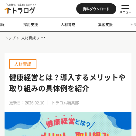
「人を繋ぐ」を応援するメディア
資料ダウンロード
メニュー
情報
採用支援
人材育成
集客支援
ト
トップ
人材育成
健康経営とは？導入するメリットや取り組みの具体例を紹
人材育成
健康経営とは？導入するメリットや
取り組みの具体例を紹介
更新日：2026.02.10
トラコム編集部