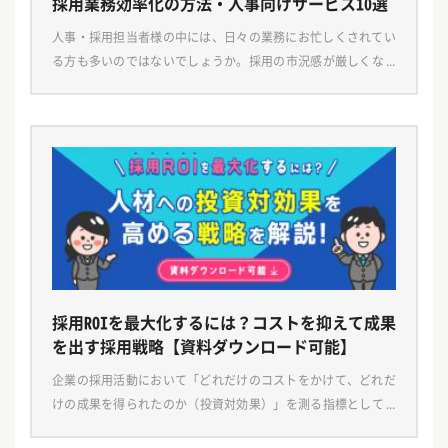
採用業務効率化の方法・人事向けサービス10選
人事・採用担当者様の中には、日々の業務にお忙しくされてい
る方も多いのではないでしょうか。採用の市況感が厳しくなっ
ている昨今、応募者とのやりとり・選考対応に加え、企業の情
報発信や認知獲得などの採用広報も必要になっており、人 […]
採用ROIを最大化するには？コストを抑えて成果
を出す採用戦略【資料ダウンロード可能】
企業の採用活動において「どれだけのコストをかけて、どれだ
けの成果を得られたのか（投資対効果）」を測る指標として注
目されているのが採用ROI（Return on Investment）。近年、