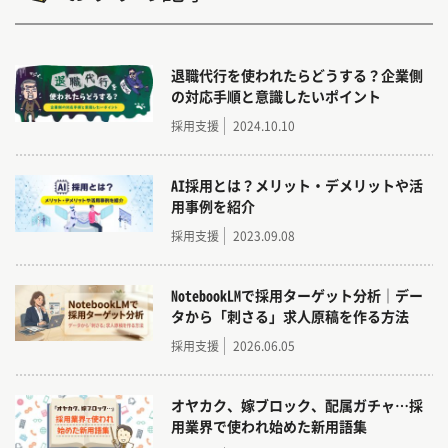
現在は求人媒体の枠を超えた総合的な提案を主軸
とし、既存の求人媒体以外も
WEB広告、SNS広告、新卒採用代行、ホームペー
退職代行を使われたらどうする？企業側
ジ等々のトータル的なコンサルを実施。
の対応手順と意識したいポイント
何よりも企業様の採用コンディションを「診る」
採用支援
2024.10.10
ことに大切にしています。
AI採用とは？メリット・デメリットや活
用事例を紹介
採用支援
2023.09.08
NotebookLMで採用ターゲット分析｜デー
タから「刺さる」求人原稿を作る方法
採用支援
2026.06.05
オヤカク、嫁ブロック、配属ガチャ…採
用業界で使われ始めた新用語集