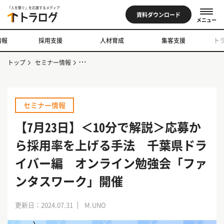
「人を繋ぐ」を応援するメディア
資料ダウンロード
メニュー
情報
採用支援
人材育成
集客支援
ト
トップ
セミナー情報
【7月23日】＜10分で解説＞応募から採用率を上げ
セミナー情報
【7月23日】＜10分で解説＞応募か
ら採用率を上げる手法 千葉県ドラ
イバー編 オンライン勉強会「ファ
ンタスワーク」開催
更新日：2024.07.31
M.UNO