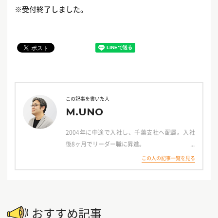
※受付終了しました。
この記事を書いた人
M.UNO
2004年に中途で入社し、千葉支社へ配属。入社
後8ヶ月でリーダー職に昇進。
千葉県南エリアにタウンワークが創刊した際の拡
この人の記事一覧を見る
販に従事。
新規開拓をメインとし当時社内で20回以上表彰。
その後、業務の幅を広げ、首都圏～全国の顧客を
担当。
おすすめ記事