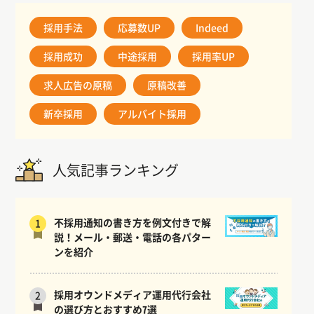
採用手法
応募数UP
Indeed
採用成功
中途採用
採用率UP
求人広告の原稿
原稿改善
新卒採用
アルバイト採用
人気記事ランキング
不採用通知の書き方を例文付きで解
1
説！メール・郵送・電話の各パター
ンを紹介
採用オウンドメディア運用代行会社
2
の選び方とおすすめ7選