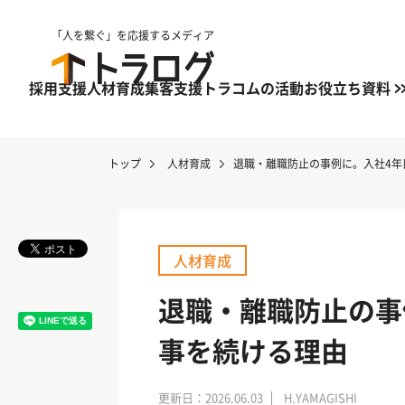
「人を繋ぐ」を応援するメディア
採用支援
人材育成
集客支援
トラコムの活動
お役立ち資料
トップ
人材育成
退職・離職防止の事例に。入社4年
人材育成
退職・離職防止の事
事を続ける理由
更新日：2026.06.03
H.YAMAGISHI