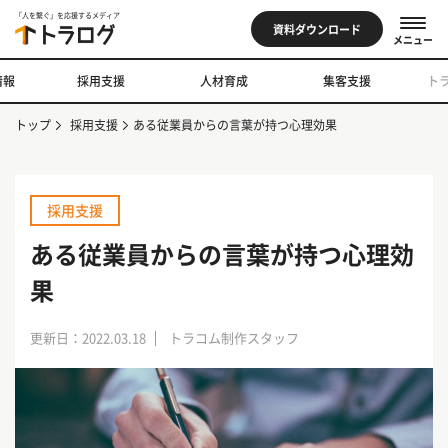
「人を繋ぐ」を応援するメディア
資料ダウンロード
メニュー
情報
採用支援
人材育成
集客支援
ト
トップ
採用支援
ある従業員からの言葉が持つ心理効果
採用支援
ある従業員からの言葉が持つ心理効
果
更新日：2022.03.18
トラコム制作スタッフ