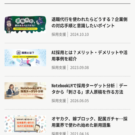
ときには取材や写真撮影に伺うことも。
また求人原稿だけでなく、応募の受け皿となる採
退職代行を使われたらどうする？企業側
用LPやSNSのアイコンやチラシなども作ります。
の対応手順と意識したいポイント
お客様をよく理解している営業と連携し、会社の
採用支援
2024.10.10
魅力を形にして届けます！
AI採用とは？メリット・デメリットや活
用事例を紹介
採用支援
2023.09.08
NotebookLMで採用ターゲット分析｜デー
タから「刺さる」求人原稿を作る方法
採用支援
2026.06.05
オヤカク、嫁ブロック、配属ガチャ…採
用業界で使われ始めた新用語集
採用支援
2021.04.16