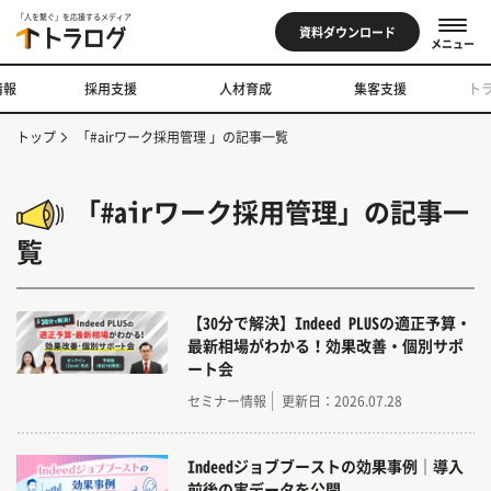
「人を繋ぐ」を応援するメディア
資料ダウンロード
メニュー
情報
採用支援
人材育成
集客支援
ト
トップ
「#airワーク採用管理 」の記事一覧
「#airワーク採用管理」の記事一
覧
【30分で解決】Indeed PLUSの適正予算・
最新相場がわかる！効果改善・個別サポ
ート会
セミナー情報
更新日：2026.07.28
Indeedジョブブーストの効果事例｜導入
前後の実データを公開