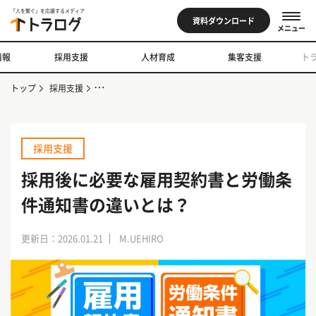
「人を繋ぐ」を応援するメディア
資料ダウンロード
メニュー
情報
採用支援
人材育成
集客支援
ト
トップ
採用支援
採用後に必要な雇用契約書と労働条件通知書の違いとは？
採用支援
採用後に必要な雇用契約書と労働条
件通知書の違いとは？
更新日：2026.01.21
M.UEHIRO