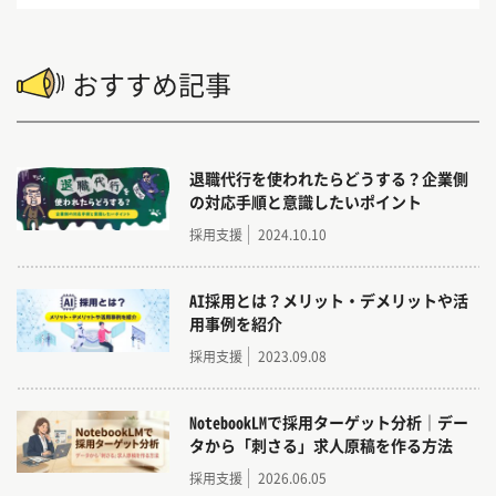
その後東京本社へ異動し、リーダーとしてメンバ
ー育成に携わる。
2026年4月より大阪支社へ異動。
おすすめ記事
現在は大手派遣会社の広告運用、媒体差配、採用
コンサルティングを実施している。
退職代行を使われたらどうする？企業側
の対応手順と意識したいポイント
採用支援
2024.10.10
AI採用とは？メリット・デメリットや活
用事例を紹介
採用支援
2023.09.08
NotebookLMで採用ターゲット分析｜デー
タから「刺さる」求人原稿を作る方法
採用支援
2026.06.05