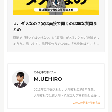
え、ダメなの？実は面接で聞くのはNGな質問ま
とめ
面接で『聞いてはいけない、NG質問』があることをご存知でし
ょうか。話しやすい雰囲気作りのために「出身地はどこ？」
「好きな本は何？」などと、うっかり聞いてしまっていません
か？実はこのような質問、応募者とのトラブルや職業安定 […]
この記事を書いた人
M.UEHIRO
2013年に中途入社し、大阪支社に約5年在籍。
大阪支社では東大阪・八尾エリアを担当した後に
大手企業を担当する部署総合企画グループにて応
この人の記事一覧を見る
募数最大化・採用率UPのための提案を行う。