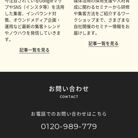
今注目されているGoogleマッ
媒体活用の採用支援や人材育
プやSNS（インスタ等）を活用
成に関わるセミナーから研修
した集客、インバウンド対
や集客方法をご紹介するワー
策、オウンドメディア企画・
クショップまで、さまざまな
運用など最新の集客トレンド
自社開催のセミナー情報をお
やノウハウを発信していきま
届けします。
す。
記事一覧を見る
記事一覧を見る
お問い合わせ
CONTACT
お電話でのお問い合わせはこちら
0120-989-779