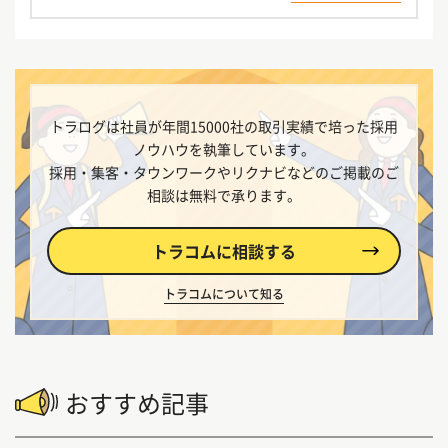
2015年、新卒入社。
東京本社にて3年間、23区を中心に幅広い業界を
担当。
2018年、大手担当部署へ異動。
全国に支店や店舗を持つお客様のアルバイト・中
トラログは社員が年間15000社の取引実績で培った採用
途採用に携わる。
ノウハウを執筆しています。
2020年、WEBマーケティンググループに異動
採用・集客・タウンワークやリクナビなどのご掲載のご
し、さまざまな手法を用いて採用活動を支援中。
相談は無料で承ります。
トラコムに相談する
トラコムについて知る
おすすめ記事