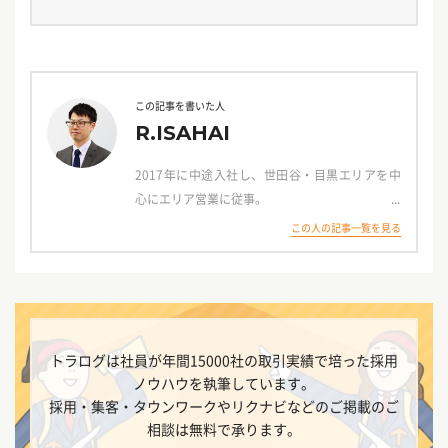
か？求人の仕組みを知ることで、目的に合わせたメディア選定
が可能になります。 本記事では、求人広告の仕組みを […]
この記事を書いた人
R.ISAHAI
2017年に中途入社し、世田谷・目黒エリアを中
心にエリア営業に従事。
広告分析や数字にもとづく振り返りを得意として
この人の記事一覧を見る
いたことを評価され、
2020年にWEBマーケティンググループに異動。
Indeed、Google広告や求人ボックスなどの運用
型広告をメインに分析・プランニングを学ぶ。
2023年には同グループのリーダーに就任し、後
トラログは社員が年間15000社の取引実績で培った採用
進育成にも携わり、
ノウハウを執筆しています。
2024年には大手企業様を中心に担当する部署へ
採用・集客・タウンワークやリクナビなどのご掲載のご
異動し、
相談は無料で承ります。
採用できる広告運用・設計に励んでいる。