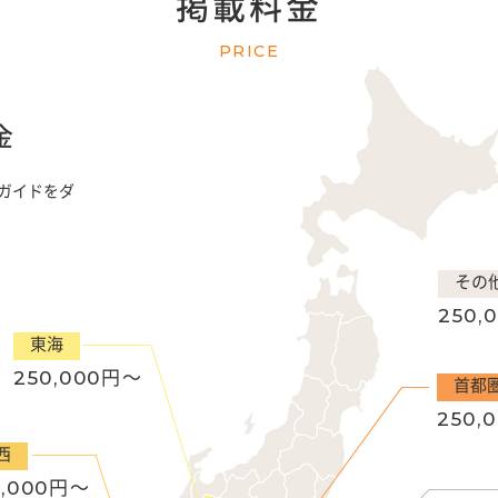
掲載料金
PRICE
金
ガイドをダ
その
250,
東海
250,000
円〜
首都
250,
西
,000
円〜