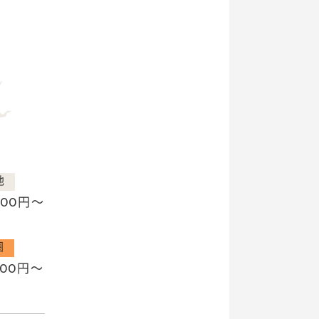
他
000
円〜
圏
000
円〜