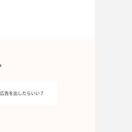
？
広告を出したらいい？
！